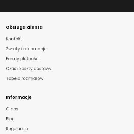
U
T
Obsługa klienta
I
K
Kontakt
P
Zwroty i reklamacje
i
Formy płatności
e
Czas i koszty dostawy
r
w
Tabela rozmiarów
s
z
y
Informacje
o
O nas
t
r
Blog
z
Regulamin
y