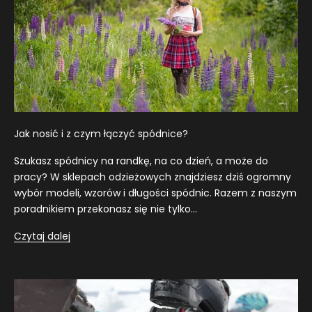
P
Y
-
P
R
Z
Jak nosić i z czym łączyć spódnice?
Y
Szukasz spódnicy na randkę, na co dzień, a może do
S
pracy? W sklepach odzieżowych znajdziesz dziś ogromny
T
wybór modeli, wzorów i długości spódnic. Razem z naszym
poradnikiem przekonasz się nie tylko...
Ą
Czytaj dalej
P
D
O