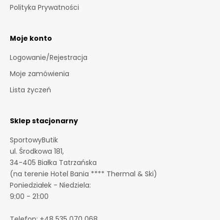
m
Polityka Prywatności
a
s
Moje konto
z
i
Logowanie/Rejestracja
n
Moje zamówienia
f
o
Lista życzeń
r
m
a
Sklep stacjonarny
c
SportowyButik
j
ul. Środkowa 181,
e
34-405 Białka Tatrzańska
o
(na terenie Hotel Bania **** Thermal & Ski)
p
Poniedziałek - Niedziela:
r
9:00 - 21:00
o
m
Telefon:
+48 535 070 068