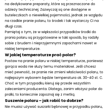
na dedykowane preparaty, które są przeznaczone do
odzieży technicznej. Zazwyczaj są one dostępne w
buteleczkach o niewielkiej pojemności, jednak ze względu
na rzadkie pranie polaru, to środek i tak wystarczy Ci na
długi czas.
Pamiętaj o tym, że w większości przypadków środki do
prania polaru są przygotowane w taki sposób, by radziły
sobie z brudem i nieprzyjemnymi zapachami nawet w
niskiej temperaturze.
W jakiej temperaturze prać
polar
?
Postaw na pranie polaru w niskiej temperaturze, ponieważ
gorąca woda nie służy temu materiałowi. Jeśli chcesz
mieć pewność, że pranie nie zmieni właściwości polaru, to
najlepszym wyborem będzie temperatura ok. 30-40 st. C.
Choć w tym przypadku kieruj się przede wszystkim
zaleceniami producenta. Dlatego, zanim włożysz polar do
pralki, to koniecznie zapoznaj się z metką.
Suszenie polaru – jak robić to dobrze?
Nie musisz używać suszarki bębnowej w przypadku polaru,