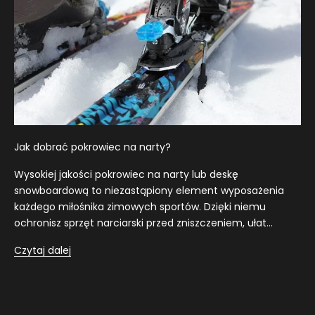
K
L
U
B
U
S
P
Jak dobrać pokrowiec na narty?
O
Wysokiej jakości pokrowiec na narty lub deskę
R
snowboardową to niezastąpiony element wyposażenia
każdego miłośnika zimowych sportów. Dzięki niemu
T
ochronisz sprzęt narciarski przed zniszczeniem, ułat...
O
Czytaj dalej
W
Y
B