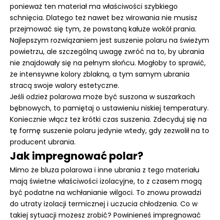
ponieważ ten materiał ma właściwości szybkiego
schnięcia. Dlatego też nawet bez wirowania nie musisz
przejmować się tym, że powstaną kałuże wokół prania.
Najlepszym rozwiązaniem jest suszenie polaru na świeżym
powietrzu, ale szczególną uwagę zwróć na to, by ubrania
nie znajdowały się na pełnym słońcu. Mogłoby to sprawić,
że intensywne kolory zblakną, a tym samym ubrania
stracą swoje walory estetyczne.
Jeśli odzież polarowa może być suszona w suszarkach
bębnowych, to pamiętaj o ustawieniu niskiej temperatury.
Koniecznie włącz też krótki czas suszenia. Zdecyduj się na
tę formę suszenie polaru jedynie wtedy, gdy zezwolił na to
producent ubrania.
Jak impregnować polar?
Mimo że bluza polarowa i inne ubrania z tego materiału
mają świetne właściwości izolacyjne, to z czasem mogą
być podatne na wchłanianie wilgoci. To znowu prowadzi
do utraty izolacji termicznej i uczucia chłodzenia. Co w
takiej sytuacji możesz zrobić? Powinieneś impregnować