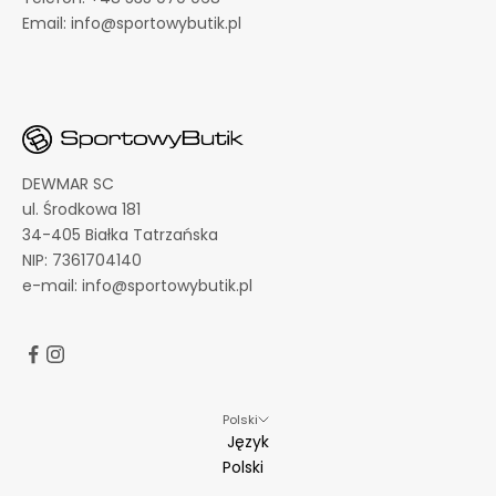
o
Email:
info@sportowybutik.pl
c
j
a
c
h
i
n
DEWMAR SC
o
ul. Środkowa 181
w
34-405 Białka Tatrzańska
o
NIP: 7361704140
ś
e-mail:
info@sportowybutik.pl
c
i
a
c
h
Polski
Język
Polski