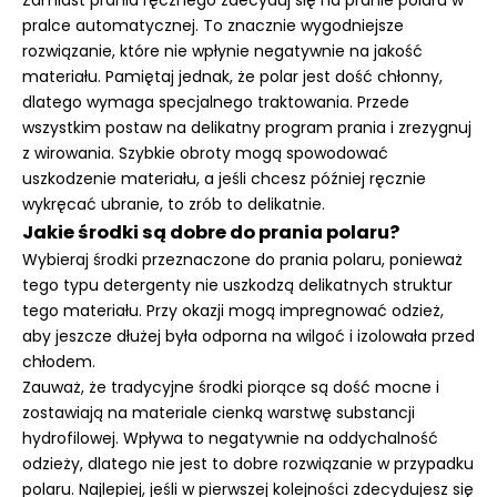
Zamiast prania ręcznego zdecyduj się na pranie polaru w
pralce automatycznej. To znacznie wygodniejsze
rozwiązanie, które nie wpłynie negatywnie na jakość
materiału. Pamiętaj jednak, że polar jest dość chłonny,
dlatego wymaga specjalnego traktowania. Przede
wszystkim postaw na delikatny program prania i zrezygnuj
z wirowania. Szybkie obroty mogą spowodować
uszkodzenie materiału, a jeśli chcesz później ręcznie
wykręcać ubranie, to zrób to delikatnie.
Jakie środki są dobre do prania polaru?
Wybieraj środki przeznaczone do prania polaru, ponieważ
tego typu detergenty nie uszkodzą delikatnych struktur
tego materiału. Przy okazji mogą impregnować odzież,
aby jeszcze dłużej była odporna na wilgoć i izolowała przed
chłodem.
Zauważ, że tradycyjne środki piorące są dość mocne i
zostawiają na materiale cienką warstwę substancji
hydrofilowej. Wpływa to negatywnie na oddychalność
odzieży, dlatego nie jest to dobre rozwiązanie w przypadku
polaru. Najlepiej, jeśli w pierwszej kolejności zdecydujesz się