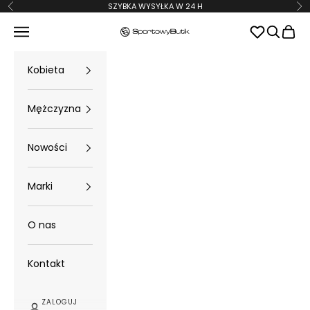
Przejdź do treści
SZYBKA WYSYŁKA W 24 H
Poprzednie
Na
Menu
Szukaj
Koszy
SportowyButik
Kobieta
Mężczyzna
Nowości
Marki
O nas
Kontakt
ZALOGUJ