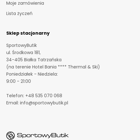
Moje zamówienia
f
o
Lista życzeń
r
m
a
Sklep stacjonarny
c
SportowyButik
j
ul. Środkowa 181,
e
34-405 Białka Tatrzańska
o
(na terenie Hotel Bania **** Thermal & Ski)
p
Poniedziałek - Niedziela:
r
9:00 - 21:00
o
m
Telefon:
+48 535 070 068
o
Email:
info@sportowybutik.pl
c
j
a
c
h
i