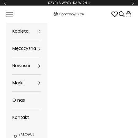
Przejdź do treści
SZYBKA WYSYŁKA W 24 H
Poprzednie
Na
Menu
Szukaj
Koszy
SportowyButik
Kobieta
Mężczyzna
Nowości
Marki
O nas
Kontakt
ZALOGUJ