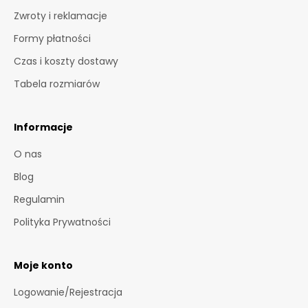
P
Zwroty i reklamacje
i
Formy płatności
e
Czas i koszty dostawy
r
w
Tabela rozmiarów
s
z
y
Informacje
o
O nas
t
r
Blog
z
Regulamin
y
m
Polityka Prywatności
a
s
Moje konto
z
i
Logowanie/Rejestracja
n