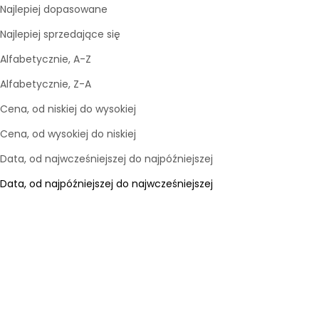
Najlepiej dopasowane
Najlepiej sprzedające się
Alfabetycznie, A-Z
Alfabetycznie, Z-A
Cena, od niskiej do wysokiej
Cena, od wysokiej do niskiej
Data, od najwcześniejszej do najpóźniejszej
Data, od najpóźniejszej do najwcześniejszej
Wybierz opcje
Wybierz opcje
REUSCH
REUSCH
Rękawiczki unisex Merino Wool
Rękawice narciarskie unisex
Conductive
Russel STORMBLOXX™ TOUCH-
TEC™
Cena promocyjna
169,90 zł
Cena promocyjna
269,90 zł