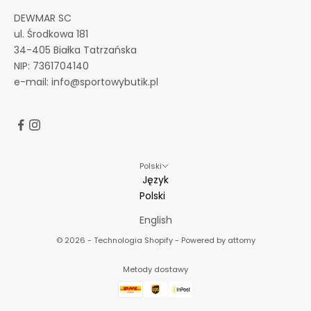
n
DEWMAR SC
o
ul. Środkowa 181
w
34-405 Białka Tatrzańska
o
NIP: 7361704140
ś
e-mail:
info@sportowybutik.pl
c
i
a
c
h
Polski
Język
Polski
English
RYBUJ
© 2026 -
Technologia Shopify -
Powered by attomy
Metody dostawy
zymywać
r. Podanie
ail jest