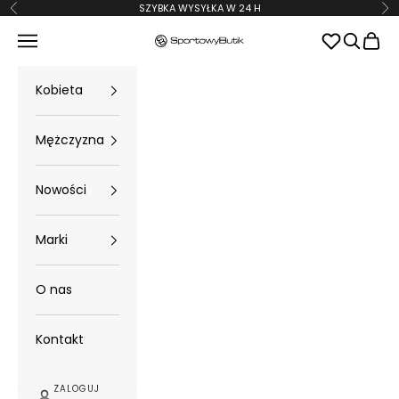
Przejdź do treści
SZYBKA WYSYŁKA W 24 H
Poprzednie
Na
Menu
Szukaj
Koszy
SportowyButik
Kobieta
Mężczyzna
Nowości
Marki
O nas
Kontakt
ZALOGUJ