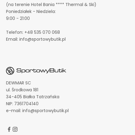
(na terenie Hotel Bania **** Thermal & Ski)
p
Poniedziałek - Niedziela:
r
9:00 - 21:00
o
m
Telefon:
+48 535 070 068
o
Email:
info@sportowybutik.pl
c
j
a
c
h
i
n
DEWMAR SC
o
ul. Środkowa 181
w
34-405 Białka Tatrzańska
o
NIP: 7361704140
ś
e-mail:
info@sportowybutik.pl
c
i
a