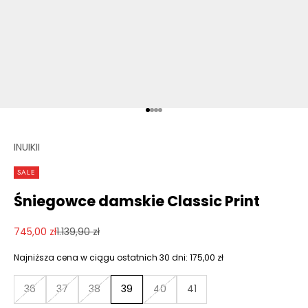
T
U
N
A
P
Przejdź do 1
Przejdź do 2
Przejdź do 3
Przejdź do 4
I
INUIKII
E
SALE
R
Śniegowce damskie Classic Print
W
S
Cena promocyjna
Cena regularna
745,00 zł
1.139,90 zł
Z
Najniższa cena w ciągu ostatnich 30 dni:
175,00 zł
E
36
37
38
39
40
41
Z