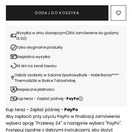
A
DODAJ DO KOSZYKA
K
U
Wysyłka w dniu dzisiejszym(Złóż zamówienie do godziny
P
13:00)
Y
Tylko oryginalne produkty
-
Bezpłatna wysyłka
P
14 dni na zwrot towaru
R
Odbiór osobisty w Salonie SportowyButik - Hotel Bania****
Thermal&Ski w Białce Tatrzańskiej
Z
Bezpieczne płatności
Y
Kup teraz - Zapłać później -
PayPo
S
Kup teraz - Zapłać później -
PayPo
T
Aby zapłacić przy użyciu PayPo w finalizacji zamówienia
wybierz opcję "Przelewy 24" a następnie wybierz "PayPo".
Ą
Postępuj zgodnie z dalszymi instrukcjami, aby złożyć