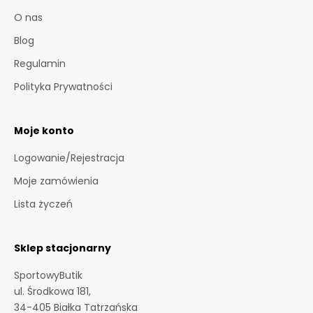
o
O nas
t
r
Blog
z
Regulamin
y
m
Polityka Prywatności
a
s
Moje konto
z
i
Logowanie/Rejestracja
n
Moje zamówienia
f
o
Lista życzeń
r
m
a
Sklep stacjonarny
c
SportowyButik
j
ul. Środkowa 181,
e
34-405 Białka Tatrzańska
o