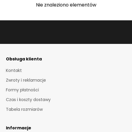
O
Nie znaleziono elementów
W
Y
B
U
T
Obsługa klienta
I
K
Kontakt
P
Zwroty i reklamacje
i
Formy płatności
e
Czas i koszty dostawy
r
w
Tabela rozmiarów
s
z
y
Informacje