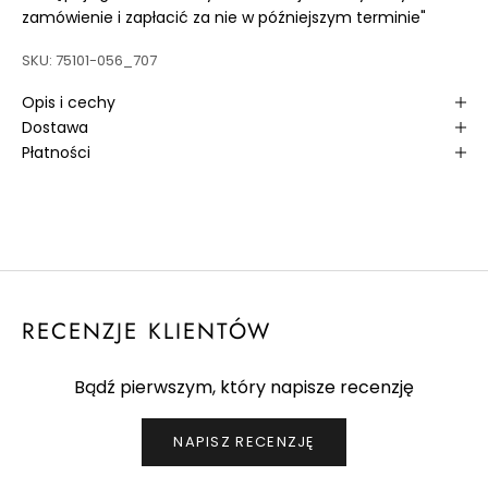
P
zamówienie i zapłacić za nie w późniejszym terminie"
D
SKU: 75101-056_707
O
Opis i cechy
K
Dostawa
Płatności
L
U
B
U
S
RECENZJE KLIENTÓW
P
O
Bądź pierwszym, który napisze recenzję
R
NAPISZ RECENZJĘ
T